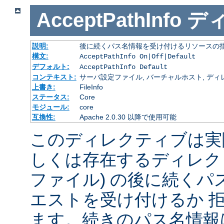
AcceptPathInfo
デ
説明:
後に続くパス名情報を受け付けるリソースの
構文:
AcceptPathInfo On|Off|Default
デフォルト:
AcceptPathInfo Default
コンテキスト:
サーバ設定ファイル, バーチャルホスト, ディレクトリ
上書き:
FileInfo
ステータス:
Core
モジュール:
core
互換性:
Apache 2.0.30 以降で使用可能
このディレクティブは実
しくは存在するディレク
ファイル) の後に続く
エストを受け付けるか 
ます。続きのパス名情報