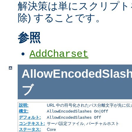
解決策は単にスクリプトを
除) することです。
参照
AddCharset
AllowEncodedSlas
ブ
説明:
URL 中の符号化されたパス分離文字が先に
構文:
AllowEncodedSlashes On|Off
デフォルト:
AllowEncodedSlashes Off
コンテキスト:
サーバ設定ファイル, バーチャルホスト
ステータス:
Core