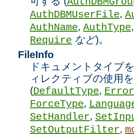
可する (
AuthDBMGrou
,
AuthDBMUserFile
A
,
AuthName
AuthType
など
)。
Require
FileInfo
ドキュメントタイプ
ィレクティブの使用を
(
,
DefaultType
Erro
,
ForceType
Languag
,
SetHandler
SetInp
,
SetOutputFilter
m