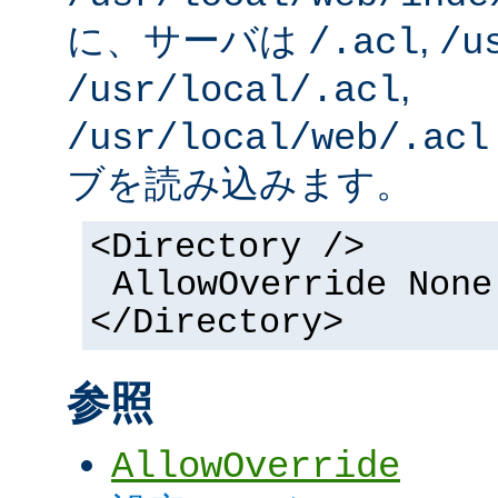
に、サーバは
,
/.acl
/u
,
/usr/local/.acl
/usr/local/web/.acl
ブを読み込みます。
<Directory />
AllowOverride None
</Directory>
参照
AllowOverride