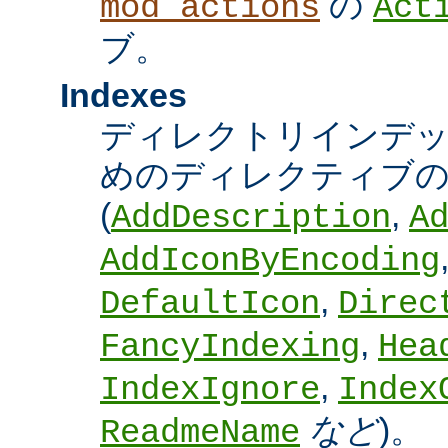
の
mod_actions
Act
ブ。
Indexes
ディレクトリインデ
めのディレクティブの
(
,
AddDescription
A
AddIconByEncoding
,
DefaultIcon
Direc
,
FancyIndexing
Hea
,
IndexIgnore
Index
など
)。
ReadmeName