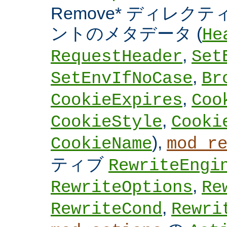
Remove* ディレクテ
ントのメタデータ (
He
,
RequestHeader
Set
,
SetEnvIfNoCase
Br
,
CookieExpires
Coo
,
CookieStyle
Cooki
),
CookieName
mod_r
ティブ
RewriteEngi
,
RewriteOptions
Re
,
RewriteCond
Rewri