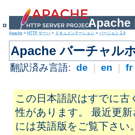
Apach
Apache
>
HTTP サーバ
>
ドキュメンテーション
>
バージョン 2.4
Apache バーチャ
翻訳済み言語:
de
|
en
|
f
この日本語訳はすでに古
性があります。 最近更
には英語版をご覧下さい