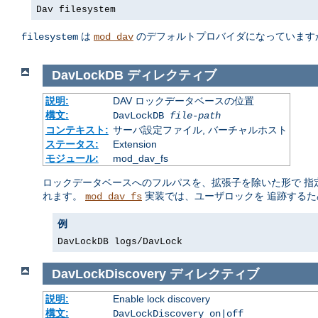
Dav filesystem
は
のデフォルトプロバイダになっています
filesystem
mod_dav
DavLockDB
ディレクティブ
説明:
DAV ロックデータベースの位置
構文:
DavLockDB
file-path
コンテキスト:
サーバ設定ファイル, バーチャルホスト
ステータス:
Extension
モジュール:
mod_dav_fs
ロックデータベースへのフルパスを、拡張子を除いた形で 指
れます。
実装では、ユーザロックを 追跡するため
mod_dav_fs
例
DavLockDB logs/DavLock
DavLockDiscovery
ディレクティブ
説明:
Enable lock discovery
構文:
DavLockDiscovery on|off