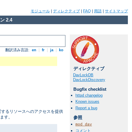
モジュール
|
ディレクティブ
|
FAQ
|
用語
|
サイトマップ
 2.4
翻訳済み言語:
en
|
fr
|
ja
|
ko
ディレクティブ
DavLockDB
DavLockDiscovery
Bugfix checklist
httpd changelog
Known issues
Report a bug
置するリソースへのアクセスを提供
ます。
参照
mod_dav
コメント