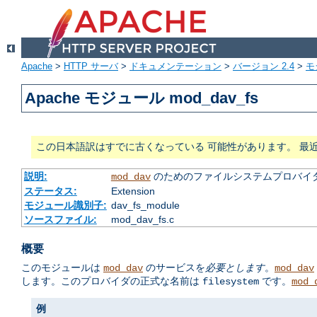
Apache
>
HTTP サーバ
>
ドキュメンテーション
>
バージョン 2.4
>
モ
Apache モジュール mod_dav_fs
この日本語訳はすでに古くなっている 可能性があります。 最
説明:
のためのファイルシステムプロバイ
mod_dav
ステータス:
Extension
モジュール識別子:
dav_fs_module
ソースファイル:
mod_dav_fs.c
概要
このモジュールは
のサービスを
必要とします
。
mod_dav
mod_dav
します。このプロバイダの正式な名前は
です。
filesystem
mod_
例