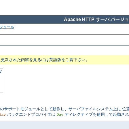
Apache HTTP サーバ バージョン
ジュール
近更新された内容を見るには英語版をご覧下さい。
ダ
のサポートモジュールとして動作し、サーバファイルシステム上に 位
バックエンドプロバイダは
ディレクティブを使用して起動され
dav
Dav