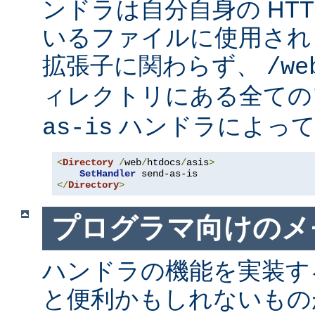
ンドラは自分自身の HT
いるファイルに使用され
拡張子に関わらず、
/we
ィレクトリにある全て
ハンドラによって
as-is
<
Directory
/
web
/
htdocs
/
asis
>
SetHandler
</
Directory
>
プログラマ向けのメ
ハンドラの機能を実装す
と便利かもしれないも