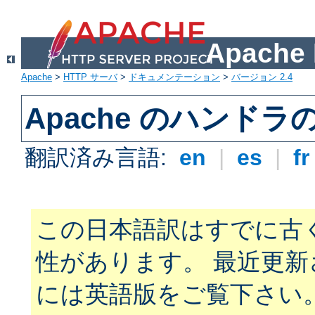
Apach
Apache
>
HTTP サーバ
>
ドキュメンテーション
>
バージョン 2.4
Apache のハンドラ
翻訳済み言語:
en
|
es
|
f
この日本語訳はすでに古
性があります。 最近更
には英語版をご覧下さい