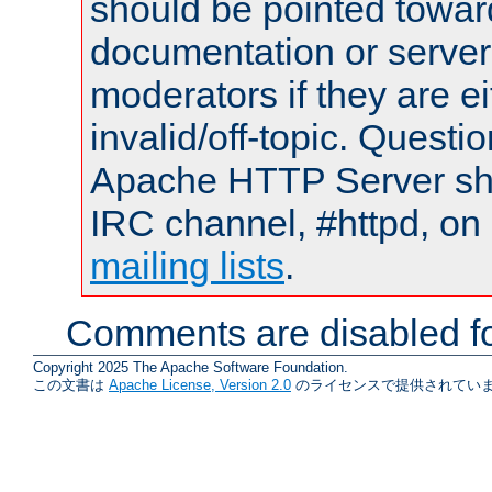
should be pointed towar
documentation or serve
moderators if they are 
invalid/off-topic. Quest
Apache HTTP Server shou
IRC channel, #httpd, on 
mailing lists
.
Comments are disabled fo
Copyright 2025 The Apache Software Foundation.
この文書は
Apache License, Version 2.0
のライセンスで提供されていま