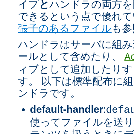
イプ
と
ハンドラの両方を
できるという点で優れてい
張子のあるファイル
も参
ハンドラはサーバに組み
ールとして含めたり、
A
ィブとして追加したりす
す。 以下は標準配布に
ンドラです。
default-handler
:
defa
使ってファイルを送り
テンツを扱うときに