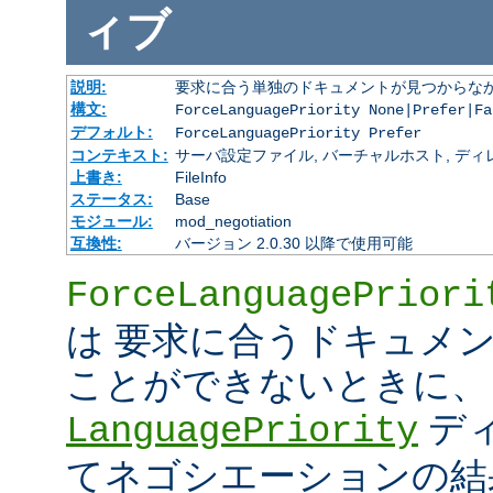
ィブ
説明:
要求に合う単独のドキュメントが見つからな
構文:
ForceLanguagePriority None|Prefer|Fa
デフォルト:
ForceLanguagePriority Prefer
コンテキスト:
サーバ設定ファイル, バーチャルホスト, ディレクトリ
上書き:
FileInfo
ステータス:
Base
モジュール:
mod_negotiation
互換性:
バージョン 2.0.30 以降で使用可能
ForceLanguagePriori
は 要求に合うドキュメ
ことができないときに、
デ
LanguagePriority
てネゴシエーションの結