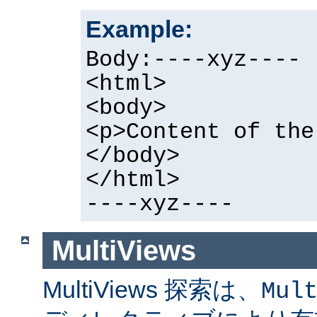
Example:
Body:----xyz----
<html>
<body>
<p>Content of the
</body>
</html>
----xyz----
MultiViews
MultiViews 探索は、
Mul